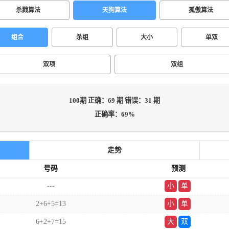
杀戮算法
天狗算法
孤傲算法
组合
杀组
大小
单双
双项
双组
100期 正确：69 期 错误：31 期
正确率：69%
走势
号码
预测
---
小
单
2+6+5=13
小
单
6+2+7=15
大
双