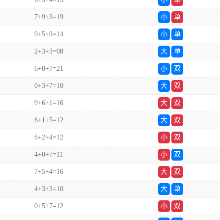
7+9+3=19
小
单
9+5+0=14
小
单
2+3+3=08
大
单
6+8+7=21
小
双
0+3+7=10
大
双
9+6+1=16
大
双
6+1+5=12
大
双
6+2+4=12
小
双
4+0+7=11
小
双
7+5+4=16
大
双
4+3+3=10
大
单
0+5+7=12
小
双