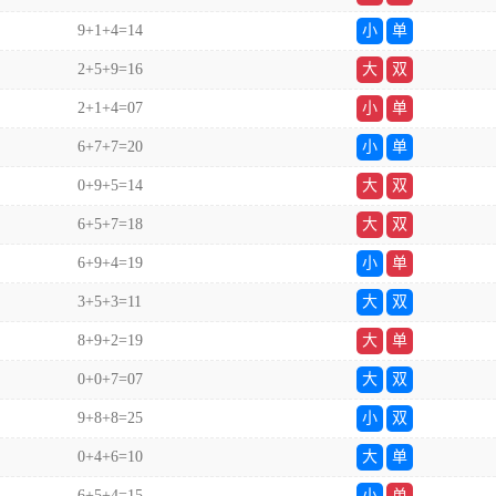
9+1+4=14
小
单
2+5+9=16
大
双
2+1+4=07
小
单
6+7+7=20
小
单
0+9+5=14
大
双
6+5+7=18
大
双
6+9+4=19
小
单
3+5+3=11
大
双
8+9+2=19
大
单
0+0+7=07
大
双
9+8+8=25
小
双
0+4+6=10
大
单
6+5+4=15
小
单