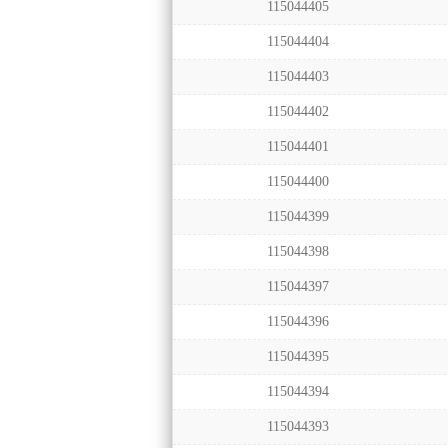
115044405
115044404
115044403
115044402
115044401
115044400
115044399
115044398
115044397
115044396
115044395
115044394
115044393