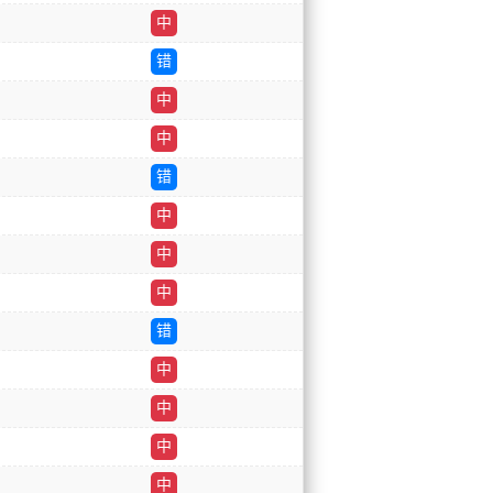
中
错
中
中
错
中
中
中
错
中
中
中
中