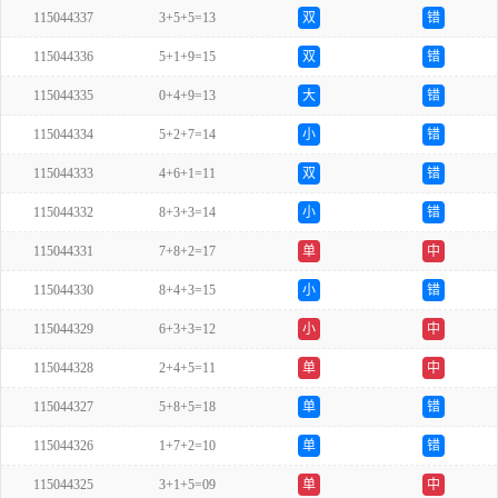
115044337
3+5+5=13
双
错
115044336
5+1+9=15
双
错
115044335
0+4+9=13
大
错
115044334
5+2+7=14
小
错
115044333
4+6+1=11
双
错
115044332
8+3+3=14
小
错
115044331
7+8+2=17
单
中
115044330
8+4+3=15
小
错
115044329
6+3+3=12
小
中
115044328
2+4+5=11
单
中
115044327
5+8+5=18
单
错
115044326
1+7+2=10
单
错
115044325
3+1+5=09
单
中