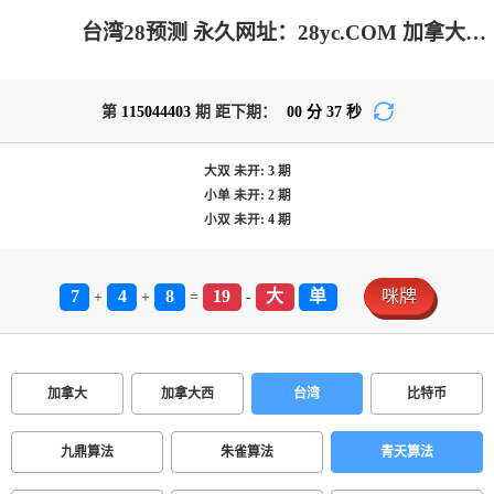
台湾28预测 永久网址：28yc.COM 加拿大预测-预测网|加拿大28在线预测网|加拿大pc在线|PC结果在线咪牌|专注研究加拿大28大神预测苹果版！
第
115044403
期 距下期：
00
分
37
秒
大双
未开:
3
期
小单
未开:
2
期
小双
未开:
4
期
7
4
8
19
大
单
咪牌
+
+
=
-
加拿大
加拿大西
台湾
比特币
九鼎算法
朱雀算法
青天算法