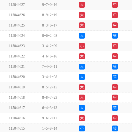
115044627
9+7+0=16
大
中
115044626
8+9+2=19
大
中
115044625
8+3+6=17
大
中
115044624
0+6+2=08
大
错
115044623
3+4+2=09
小
中
115044622
4+6+6=16
大
中
115044621
7+4+0=11
大
错
115044620
3+4+1=08
大
错
115044619
8+5+2=15
大
中
115044618
8+8+7=23
大
中
115044617
6+4+3=13
大
错
115044616
9+6+2=17
大
中
115044615
1+5+8=14
小
错