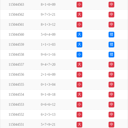
115044563
8+1+0=09
小
中
115044562
9+7+5=21
大
中
115044561
8+1+3=12
小
中
115044560
5+0+4=09
大
错
115044559
1+1+1=03
大
错
115044558
9+6+1=16
小
错
115044557
9+4+7=20
大
中
115044556
2+1+6=09
小
中
115044555
0+1+3=04
小
中
115044554
9+1+8=18
大
中
115044553
0+6+6=12
小
中
115044552
6+2+5=13
小
中
115044551
5+7+9=21
大
中