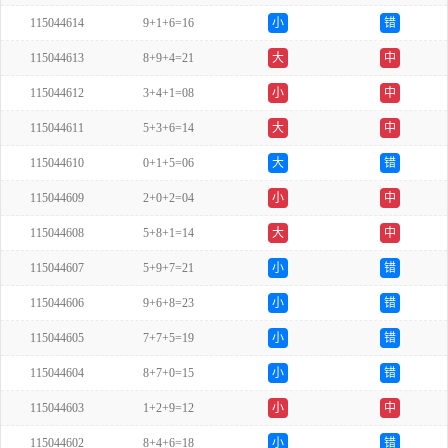
115044614
9+1+6=16
小
错
115044613
8+9+4=21
大
中
115044612
3+4+1=08
小
中
115044611
5+3+6=14
大
中
115044610
0+1+5=06
大
错
115044609
2+0+2=04
小
中
115044608
5+8+1=14
大
中
115044607
5+9+7=21
小
错
115044606
9+6+8=23
小
错
115044605
7+7+5=19
小
错
115044604
8+7+0=15
小
错
115044603
1+2+9=12
小
中
115044602
8+4+6=18
小
错