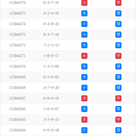
115044576
0+3+7=10
小
中
115044575
4+2+4=10
大
错
115044574
8+4+8=20
小
错
115044573
8+3+7=18
小
错
115044572
7+1+5=13
大
错
115044571
1+8+8=17
大
中
115044570
1+3+5=09
大
错
115044569
0+3+0=03
大
错
115044568
4+7+9=20
小
错
115044567
6+9+4=19
大
中
115044566
3+0+4=07
大
错
115044565
3+3+9=15
大
中
115044564
6+6+6=18
小
错