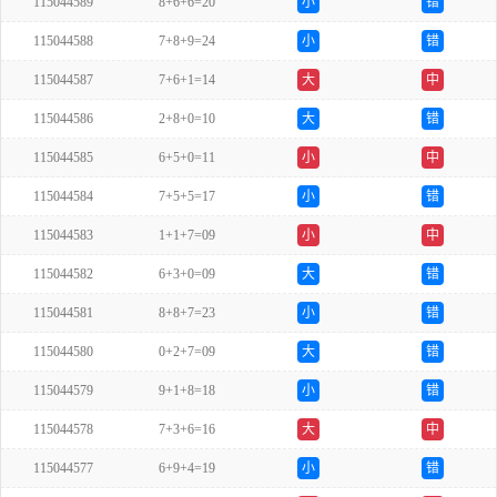
115044589
8+6+6=20
小
错
115044588
7+8+9=24
小
错
115044587
7+6+1=14
大
中
115044586
2+8+0=10
大
错
115044585
6+5+0=11
小
中
115044584
7+5+5=17
小
错
115044583
1+1+7=09
小
中
115044582
6+3+0=09
大
错
115044581
8+8+7=23
小
错
115044580
0+2+7=09
大
错
115044579
9+1+8=18
小
错
115044578
7+3+6=16
大
中
115044577
6+9+4=19
小
错