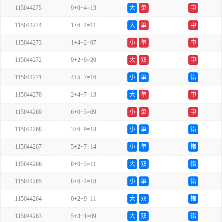
115044275
9+0+4=13
大
单
中
115044274
1+6+4=11
大
单
中
115044273
1+4+2=07
小
单
中
115044272
9+2+9=20
大
双
中
115044271
4+5+7=16
小
单
错
115044270
2+4+7=13
大
单
中
115044269
6+0+3=09
小
单
中
115044268
3+6+9=18
小
单
错
115044267
5+2+7=14
小
单
错
115044266
8+0+3=11
大
双
错
115044265
8+6+4=18
小
单
错
115044264
0+2+9=11
大
双
错
115044263
5+3+1=09
大
双
错