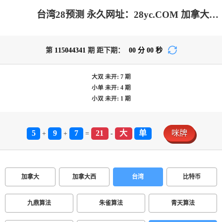
台湾28预测 永久网址：28yc.COM 加拿大预测-预测网|加拿大28在线预测网|加拿大pc在线|PC结果在线咪牌|专注研究加拿大28大神预测苹果版！
第
115044341
期 距下期：
00
分
00
秒
大双
未开:
7
期
小单
未开:
4
期
小双
未开:
1
期
5
9
7
21
大
单
咪牌
+
+
=
-
加拿大
加拿大西
台湾
比特币
九鼎算法
朱雀算法
青天算法