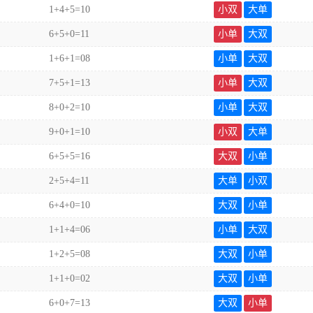
1+4+5=10
小双
大单
6+5+0=11
小单
大双
1+6+1=08
小单
大双
7+5+1=13
小单
大双
8+0+2=10
小单
大双
9+0+1=10
小双
大单
6+5+5=16
大双
小单
2+5+4=11
大单
小双
6+4+0=10
大双
小单
1+1+4=06
小单
大双
1+2+5=08
大双
小单
1+1+0=02
大双
小单
6+0+7=13
大双
小单