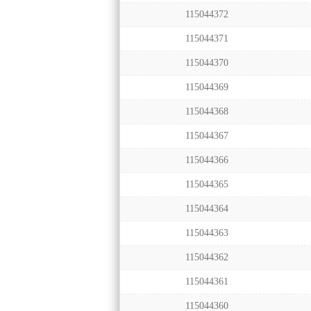
115044372
115044371
115044370
115044369
115044368
115044367
115044366
115044365
115044364
115044363
115044362
115044361
115044360