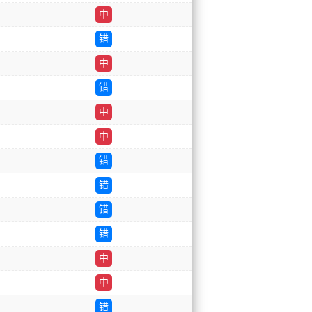
中
错
中
错
中
中
错
错
错
错
中
中
错