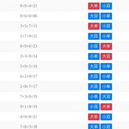
8+9+4=21
大单
小双
0+6+0=06
大双
小单
3+5+7=15
大单
小双
5+7+9=21
大双
小单
8+9+6=23
小双
大单
2+3+9=14
小单
大双
5+9+5=19
大双
小单
6+2+9=17
大双
小单
2+8+7=17
大双
小单
7+3+9=19
小单
大双
9+1+9=19
小双
大单
4+9+8=21
大单
小双
7+8+3=18
大单
小双