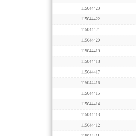
115044423
115044422
115044421
115044420
115044419
115044418
115044417
115044416
115044415
115044414
115044413
115044412
115044411