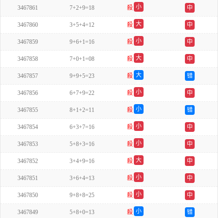
小
3467861
7+2+9=18
殺
中
双
大
3467860
3+5+4=12
殺
中
双
小
3467859
9+6+1=16
殺
中
单
大
3467858
7+0+1=08
殺
中
单
大
3467857
9+9+5=23
殺
错
单
小
3467856
6+7+9=22
殺
中
双
小
3467855
8+1+2=11
殺
错
单
小
3467854
6+3+7=16
殺
中
单
小
3467853
5+8+3=16
殺
中
双
大
3467852
3+4+9=16
殺
中
单
小
3467851
3+6+4=13
殺
中
双
小
3467850
9+8+8=25
殺
中
单
小
3467849
5+8+0=13
殺
错