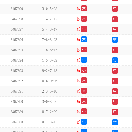
单
大
3467899
3+0+5=08
殺
中
单
大
3467898
1+4+7=12
殺
中
单
小
3467897
5+4+8=17
殺
中
双
大
3467896
7+8+8=23
殺
错
单
小
3467895
1+8+6=15
殺
中
单
小
3467894
1+5+3=09
殺
错
单
小
3467893
9+2+7=18
殺
中
双
大
3467892
0+6+0=06
殺
中
双
大
3467891
2+3+5=10
殺
中
双
大
3467890
3+0+3=06
殺
中
双
小
3467889
0+7+2=09
殺
中
双
小
3467888
9+1+3=13
殺
错
单