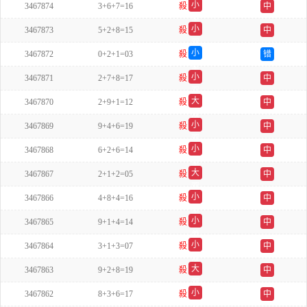
小
3467874
3+6+7=16
殺
中
单
小
3467873
5+2+8=15
殺
中
双
小
3467872
0+2+1=03
殺
错
单
小
3467871
2+7+8=17
殺
中
双
大
3467870
2+9+1=12
殺
中
双
小
3467869
9+4+6=19
殺
中
双
小
3467868
6+2+6=14
殺
中
单
大
3467867
2+1+2=05
殺
中
双
小
3467866
4+8+4=16
殺
中
单
小
3467865
9+1+4=14
殺
中
单
小
3467864
3+1+3=07
殺
中
双
大
3467863
9+2+8=19
殺
中
双
小
3467862
8+3+6=17
殺
中
双