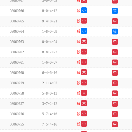
大
08060767
3+0+0=03
殺
中
双
小
08060766
8+0+4=12
殺
错
双
小
08060765
9+4+8=21
殺
中
单
小
08060764
1+8+0=09
殺
错
单
大
08060763
0+0+4=04
殺
中
单
小
08060762
8+8+7=23
殺
中
双
小
08060761
1+6+0=07
殺
中
双
大
08060760
6+4+6=16
殺
中
单
小
08060759
2+1+4=07
殺
中
双
大
08060758
5+8+0=13
殺
中
双
大
08060757
3+7+2=12
殺
中
双
小
08060756
5+7+4=16
殺
中
单
小
08060755
7+5+4=16
殺
中
单