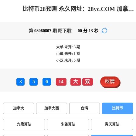
比特币28预测 永久网址：28yc.COM 加拿大预测-预测网|加拿大28在线预测网|加拿大pc在线|PC结果在线咪牌|专注研究加拿大28大神预测苹果版！
第
08060807
期 距下期：
00
分
13
秒
大单
未开:
3
期
小单
未开:
1
期
小双
未开:
5
期
3
5
6
14
大
双
咪牌
+
+
=
-
加拿大
加拿大西
台湾
比特币
九鼎算法
朱雀算法
青天算法