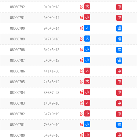
单
大
08060792
0+9+9=18
殺
中
单
小
08060791
5+9+0=14
殺
中
单
大
08060790
9+5+0=14
殺
错
双
大
08060789
8+7+3=18
殺
错
双
小
08060788
6+2+5=13
殺
错
单
小
08060787
2+6+5=13
殺
错
单
大
08060786
4+1+1=06
殺
中
单
大
08060785
2+5+5=12
殺
中
单
小
08060784
8+8+7=23
殺
中
双
大
08060783
1+0+9=10
殺
中
双
小
08060782
3+7+9=19
殺
中
双
小
08060781
7+3+0=10
殺
错
双
小
08060780
5+3+8=16
殺
中