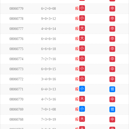
双
小
08060779
6+2+0=08
殺
中
单
小
08060778
9+0+3=12
殺
中
单
大
08060777
4+4+6=14
殺
中
单
大
08060776
6+4+6=16
殺
中
单
小
08060775
6+6+6=18
殺
中
双
小
08060774
7+2+7=16
殺
中
双
小
08060773
6+0+9=15
殺
中
双
小
08060772
3+4+9=16
殺
中
单
小
08060771
6+4+3=13
殺
错
单
大
08060770
4+7+5=16
殺
中
单
小
08060769
7+0+1=08
殺
错
双
大
08060768
7+3+9=19
殺
中
双