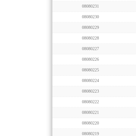
08080231
08080230
08080229
08080228
08080227
08080226
08080225
08080224
08080223
08080222
08080221
08080220
08080219