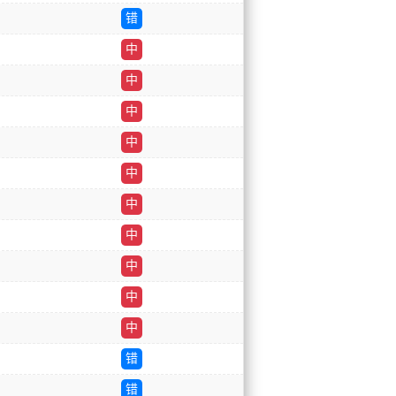
错
中
中
中
中
中
中
中
中
中
中
错
错