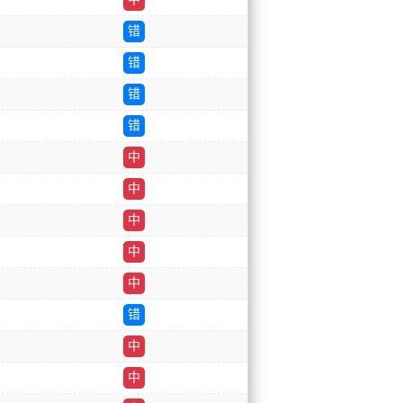
错
错
错
错
中
中
中
中
中
错
中
中