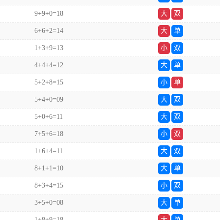
9+9+0=18
大
双
6+6+2=14
大
单
1+3+9=13
小
双
4+4+4=12
大
单
5+2+8=15
小
单
5+4+0=09
大
双
5+0+6=11
大
双
7+5+6=18
小
双
1+6+4=11
大
双
8+1+1=10
大
单
8+3+4=15
小
双
3+5+0=08
大
单
1+8+9=18
大
单