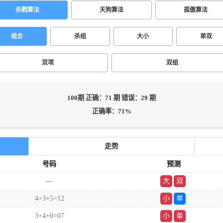
杀戮算法
天狗算法
孤傲算法
组合
杀组
大小
单双
双项
双组
100期 正确：71 期 错误：29 期
正确率：71%
走势
号码
预测
---
大
双
4+3+5=12
小
单
3+4+0=07
小
单