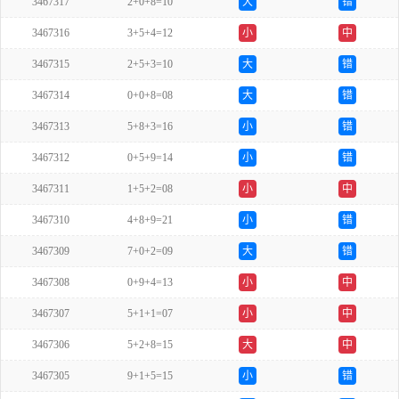
3467317
2+0+8=10
大
错
3467316
3+5+4=12
小
中
3467315
2+5+3=10
大
错
3467314
0+0+8=08
大
错
3467313
5+8+3=16
小
错
3467312
0+5+9=14
小
错
3467311
1+5+2=08
小
中
3467310
4+8+9=21
小
错
3467309
7+0+2=09
大
错
3467308
0+9+4=13
小
中
3467307
5+1+1=07
小
中
3467306
5+2+8=15
大
中
3467305
9+1+5=15
小
错