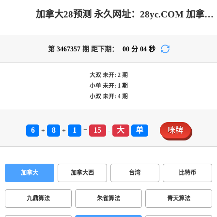
加拿大28预测 永久网址：28yc.COM 加拿大预测-预测网|加拿大28在线预测网|加拿大pc在线|PC结果在线咪牌|专注研究加拿大28大神预测苹果版！
第
3467357
期 距下期：
00
分
04
秒
大双
未开:
2
期
小单
未开:
1
期
小双
未开:
4
期
6
8
1
15
大
单
咪牌
+
+
=
-
加拿大
加拿大西
台湾
比特币
九鼎算法
朱雀算法
青天算法