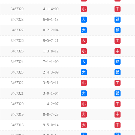
3467329
4+1+4=09
小
中
3467328
6+6+1=13
大
错
3467327
0+2+2=04
大
错
3467326
9+5+7=21
大
中
3467325
1+3+8=12
小
中
3467324
7+1+1=09
大
错
3467323
2+4+3=09
大
错
3467322
3+5+3=11
小
中
3467321
3+0+1=04
大
错
3467320
1+4+2=07
小
中
3467319
8+8+7=23
大
中
3467318
9+5+0=14
大
中