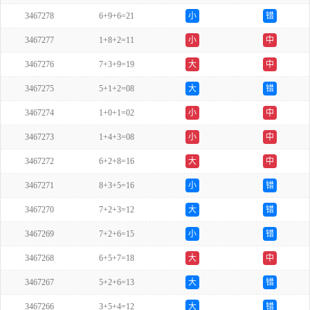
3467278
6+9+6=21
小
错
3467277
1+8+2=11
小
中
3467276
7+3+9=19
大
中
3467275
5+1+2=08
大
错
3467274
1+0+1=02
小
中
3467273
1+4+3=08
小
中
3467272
6+2+8=16
大
中
3467271
8+3+5=16
小
错
3467270
7+2+3=12
大
错
3467269
7+2+6=15
小
错
3467268
6+5+7=18
大
中
3467267
5+2+6=13
大
错
3467266
3+5+4=12
大
错