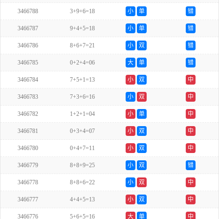
3466788
3+9+6=18
小
单
错
3466787
9+4+5=18
小
单
错
3466786
8+6+7=21
小
双
错
3466785
0+2+4=06
大
单
错
3466784
7+5+1=13
小
双
中
3466783
7+3+6=16
小
双
中
3466782
1+2+1=04
小
单
中
3466781
0+3+4=07
小
双
中
3466780
0+4+7=11
小
双
中
3466779
8+8+9=25
小
双
错
3466778
8+8+6=22
小
双
中
3466777
4+4+5=13
小
双
中
3466776
5+6+5=16
大
单
中