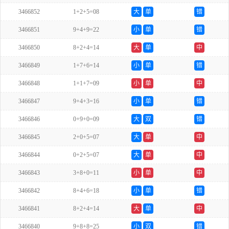
3466852
1+2+5=08
大
单
错
3466851
9+4+9=22
小
单
错
3466850
8+2+4=14
大
单
中
3466849
1+7+6=14
小
单
错
3466848
1+1+7=09
小
单
中
3466847
9+4+3=16
小
单
错
3466846
0+9+0=09
大
双
错
3466845
2+0+5=07
大
单
中
3466844
0+2+5=07
大
单
中
3466843
3+8+0=11
小
单
中
3466842
8+4+6=18
小
单
错
3466841
8+2+4=14
大
单
中
3466840
9+8+8=25
小
双
错