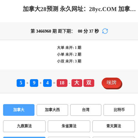
加拿大28预测 永久网址：28yc.COM 加拿大预测-预测网|加拿大28在线预测网|加拿大pc在线|PC结果在线咪牌|专注研究加拿大28大神预测苹果版！
第
3466960
期 距下期：
00
分
37
秒
大单
未开:
1
期
小单
未开:
2
期
小双
未开:
3
期
5
9
4
18
大
双
咪牌
+
+
=
-
加拿大
加拿大西
台湾
比特币
九鼎算法
朱雀算法
青天算法