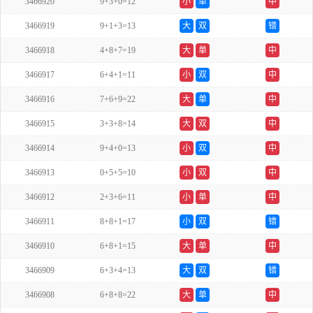
3466920
9+3+0=12
小
单
中
3466919
9+1+3=13
大
双
错
3466918
4+8+7=19
大
单
中
3466917
6+4+1=11
小
双
中
3466916
7+6+9=22
大
单
中
3466915
3+3+8=14
大
双
中
3466914
9+4+0=13
小
双
中
3466913
0+5+5=10
小
双
中
3466912
2+3+6=11
小
单
中
3466911
8+8+1=17
小
双
错
3466910
6+8+1=15
大
单
中
3466909
6+3+4=13
大
双
错
3466908
6+8+8=22
大
单
中