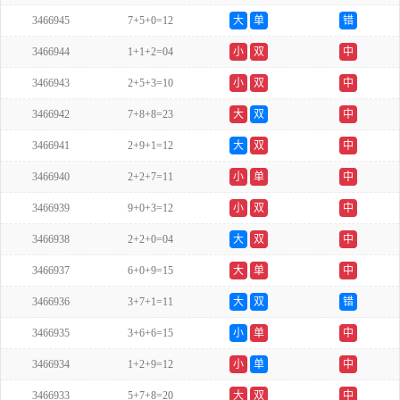
3466945
7+5+0=12
大
单
错
3466944
1+1+2=04
小
双
中
3466943
2+5+3=10
小
双
中
3466942
7+8+8=23
大
双
中
3466941
2+9+1=12
大
双
中
3466940
2+2+7=11
小
单
中
3466939
9+0+3=12
小
双
中
3466938
2+2+0=04
大
双
中
3466937
6+0+9=15
大
单
中
3466936
3+7+1=11
大
双
错
3466935
3+6+6=15
小
单
中
3466934
1+2+9=12
小
单
中
3466933
5+7+8=20
大
双
中