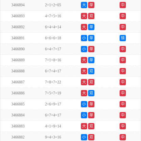
3466894
2+1+2=05
大
单
中
3466893
4+7+5=16
大
双
中
3466892
6+4+4=14
大
单
中
3466891
6+6+6=18
小
单
错
3466890
6+4+7=17
小
单
中
3466889
7+1+8=16
大
单
中
3466888
6+7+4=17
大
双
中
3466887
7+8+7=22
大
双
中
3466886
7+5+7=19
大
双
中
3466885
2+6+9=17
小
单
中
3466884
6+7+4=17
小
单
中
3466883
4+1+9=14
大
双
中
3466882
9+4+3=16
小
双
中