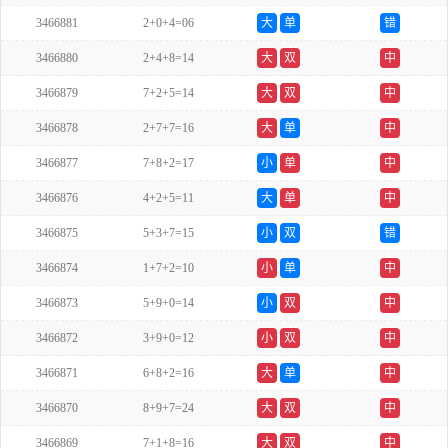
3466881
2+0+4=06
大
单
错
3466880
2+4+8=14
大
双
中
3466879
7+2+5=14
大
双
中
3466878
2+7+7=16
大
单
中
3466877
7+8+2=17
小
单
中
3466876
4+2+5=11
大
单
中
3466875
5+3+7=15
小
双
错
3466874
1+7+2=10
小
单
中
3466873
5+9+0=14
小
双
中
3466872
3+9+0=12
小
双
中
3466871
6+8+2=16
大
单
中
3466870
8+9+7=24
大
双
中
3466869
7+1+8=16
大
双
中