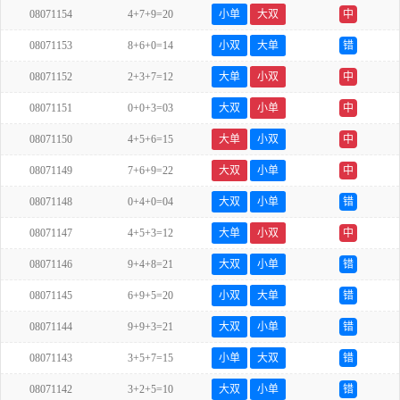
08071154
4+7+9=20
小单
大双
中
08071153
8+6+0=14
小双
大单
错
08071152
2+3+7=12
大单
小双
中
08071151
0+0+3=03
大双
小单
中
08071150
4+5+6=15
大单
小双
中
08071149
7+6+9=22
大双
小单
中
08071148
0+4+0=04
大双
小单
错
08071147
4+5+3=12
大单
小双
中
08071146
9+4+8=21
大双
小单
错
08071145
6+9+5=20
小双
大单
错
08071144
9+9+3=21
大双
小单
错
08071143
3+5+7=15
小单
大双
错
08071142
3+2+5=10
大双
小单
错