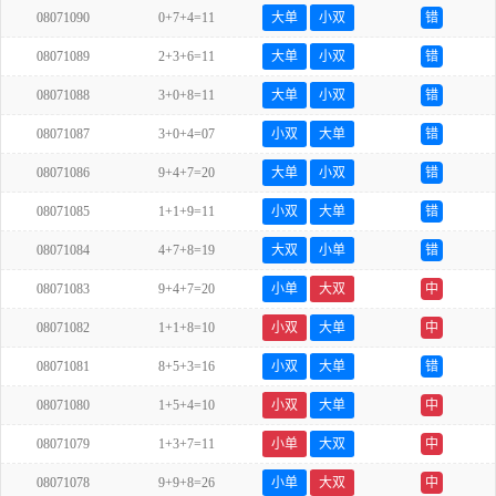
08071090
0+7+4=11
大单
小双
错
08071089
2+3+6=11
大单
小双
错
08071088
3+0+8=11
大单
小双
错
08071087
3+0+4=07
小双
大单
错
08071086
9+4+7=20
大单
小双
错
08071085
1+1+9=11
小双
大单
错
08071084
4+7+8=19
大双
小单
错
08071083
9+4+7=20
小单
大双
中
08071082
1+1+8=10
小双
大单
中
08071081
8+5+3=16
小双
大单
错
08071080
1+5+4=10
小双
大单
中
08071079
1+3+7=11
小单
大双
中
08071078
9+9+8=26
小单
大双
中