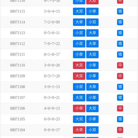
08071116
4+7+5=16
小单
大双
中
08071115
5+6+4=15
大双
小单
错
08071114
7+2+0=09
大单
小双
错
08071113
0+5+6=11
小双
大单
错
08071112
7+8+7=22
小双
大单
错
08071111
8+1+8=17
小单
大双
错
08071110
3+9+8=20
大双
小单
中
08071109
8+5+7=20
大双
小单
中
08071108
3+9+1=13
小双
大单
错
08071107
9+3+9=21
大双
小单
错
08071106
4+0+9=13
小单
大双
中
08071105
6+9+8=23
大双
小单
错
08071104
9+8+0=17
大单
小双
中