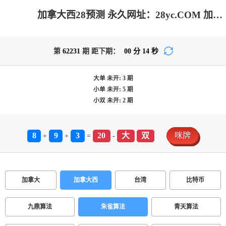
加拿大西28预测 永久网址：28yc.COM 加拿大预测-预测网|加拿大28在线预测网|加拿大pc在线|PC结果在线咪牌|专注研究加拿大28大神预测苹果版！
第
62231
期 距下期：
00
分
14
秒
大单
未开:
3
期
小单
未开:
5
期
小双
未开:
2
期
8
9
3
20
大
双
咪牌
+
+
=
-
加拿大
加拿大西
台湾
比特币
九鼎算法
朱雀算法
青天算法