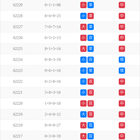
62229
6+1+1=08
小
单
中
62228
8+6+9=23
小
单
中
62227
7+0+7=14
大
单
中
62226
6+5+2=13
小
双
中
62225
8+1+5=14
大
单
中
62224
8+8+3=19
小
双
错
62223
9+6+1=16
小
单
错
62222
6+2+8=16
小
双
中
62221
5+8+3=16
小
双
中
62220
1+9+0=10
小
双
中
62219
2+4+6=12
大
双
中
62218
9+9+9=27
大
双
中
62217
8+3+8=19
大
双
中