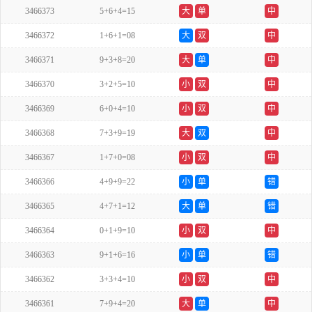
3466373
5+6+4=15
大
单
中
3466372
1+6+1=08
大
双
中
3466371
9+3+8=20
大
单
中
3466370
3+2+5=10
小
双
中
3466369
6+0+4=10
小
双
中
3466368
7+3+9=19
大
双
中
3466367
1+7+0=08
小
双
中
3466366
4+9+9=22
小
单
错
3466365
4+7+1=12
大
单
错
3466364
0+1+9=10
小
双
中
3466363
9+1+6=16
小
单
错
3466362
3+3+4=10
小
双
中
3466361
7+9+4=20
大
单
中