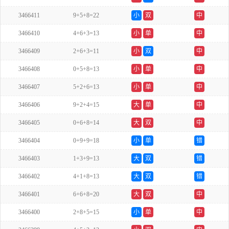
3466411
9+5+8=22
小
双
中
3466410
4+6+3=13
小
单
中
3466409
2+6+3=11
小
双
中
3466408
0+5+8=13
小
单
中
3466407
5+2+6=13
小
单
中
3466406
9+2+4=15
大
单
中
3466405
0+6+8=14
大
双
中
3466404
0+9+9=18
小
单
错
3466403
1+3+9=13
大
双
错
3466402
4+1+8=13
大
双
错
3466401
6+6+8=20
大
双
中
3466400
2+8+5=15
小
单
中